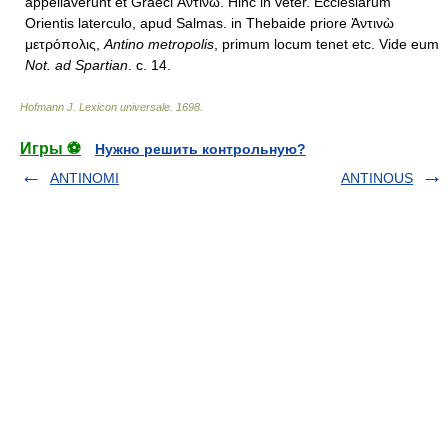
appellaverunt et Graeci Ἀντινὼ. Hinc in veter. Ecclesiarum
Orientis laterculo, apud Salmas. in Thebaide priore Ἀντινὼ
μετρόπολις,
Antino metropolis
, primum locum tenet etc. Vide eum
Not. ad Spartian
. c. 14.
Hofmann J. Lexicon universale
.
1698
.
Игры ⚽
Нужно решить контрольную?
ANTINOMI
ANTINOUS