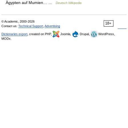
Ägypten auf Mumien… …
Deutsch Wikipedia
© Academic, 2000-2026
18+
Contact us:
Technical Support
,
Advertising
Dictionaries export
, created on PHP,
Joomla,
Drupal,
WordPress,
MODx.