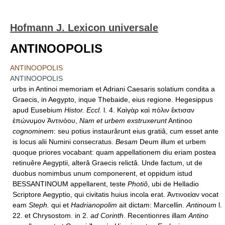
Hofmann J. Lexicon universale
ANTINOOPOLIS
ANTINOOPOLIS
ANTINOOPOLIS
urbs in Antinoi memoriam et Adriani Caesaris solatium condita a
Graecis, in Aegypto, inque Thebaide, eius regione. Hegesippus
apud Eusebium
Histor. Eccl.
l. 4. Καὶγὰρ καὶ πόλιν ἔκτισαν
ἐπώνυμον Ἀντινόου,
Nam et urbem exstruxerunt
Antinoo
cognominem
: seu potius instaurârunt eius gratiâ, cum esset ante
is locus alii Numini consecratus.
Besam
Deum illum et urbem
quoque priores vocabant: quam appellationem diu eriam postea
retinuêre Aegyptii, alterâ Graecis relictâ. Unde factum, ut de
duobus nomimbus unum componerent, et oppidum istud
BESSANTINOUM appellarent, teste
Photiô
, ubi de Helladio
Scriptore Aegyptio, qui civitatis huius incola erat. Ἀντινοείαν vocat
eam
Steph.
qui et
Hadrianopolim
ait dictam: Marcellin.
Antinoum
l.
22. et Chrysostom. in 2.
ad Corinth
. Recentionres illam
Antino