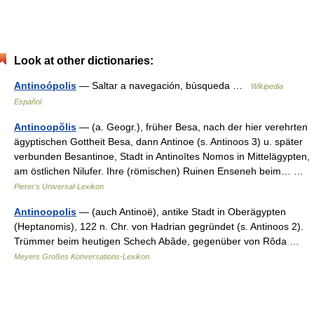
Look at other dictionaries:
Antinoópolis
— Saltar a navegación, búsqueda …
Wikipedia
Español
Antinoopŏlis
— (a. Geogr.), früher Besa, nach der hier verehrten
ägyptischen Gottheit Besa, dann Antinoe (s. Antinoos 3) u. später
verbunden Besantinoe, Stadt in Antinoītes Nomos in Mittelägypten,
am östlichen Nilufer. Ihre (römischen) Ruinen Enseneh beim… …
Pierer's Universal-Lexikon
Antinoopolis
— (auch Antinoë), antike Stadt in Oberägypten
(Heptanomis), 122 n. Chr. von Hadrian gegründet (s. Antinoos 2).
Trümmer beim heutigen Schech Abâde, gegenüber von Rôda …
Meyers Großes Konversations-Lexikon