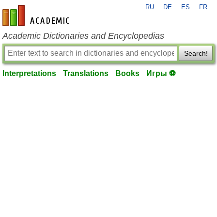
RU
DE
ES
FR
en-academic.com
Academic Dictionaries and Encyclopedias
Search!
Interpretations
Translations
Books
Игры ⚽