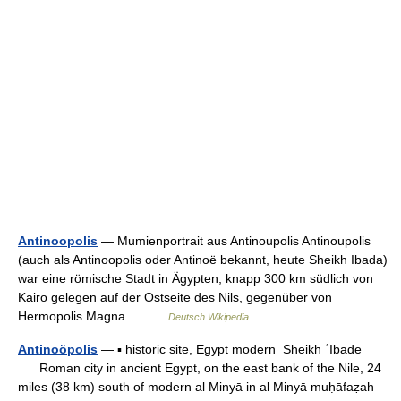
Antinoopolis
— Mumienportrait aus Antinoupolis Antinoupolis
(auch als Antinoopolis oder Antinoë bekannt, heute Sheikh Ibada)
war eine römische Stadt in Ägypten, knapp 300 km südlich von
Kairo gelegen auf der Ostseite des Nils, gegenüber von
Hermopolis Magna.… …
Deutsch Wikipedia
Antinoöpolis
— ▪ historic site, Egypt modern Sheikh ʿIbade
Roman city in ancient Egypt, on the east bank of the Nile, 24
miles (38 km) south of modern al Minyā in al Minyā muḥāfaẓah